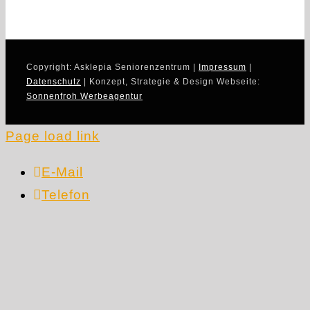
Copyright: Asklepia Seniorenzentrum |
Impressum
|
Datenschutz
| Konzept, Strategie & Design Webseite:
Sonnenfroh Werbeagentur
Page load link
E-Mail
Telefon