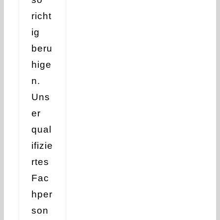
richt
ig
beru
hige
n.
Uns
er
qual
ifizie
rtes
Fac
hper
son