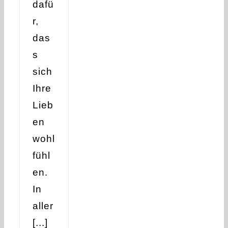
dafü
r,
das
s
sich
Ihre
Lieb
en
wohl
fühl
en.
In
aller
[...]